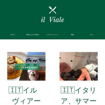
ABOUT
季節のおすすめ商品
イタリアンイベント
物販
More...
🇮🇹イル
🇮🇹イタリ
ヴィアー
ア、サマー